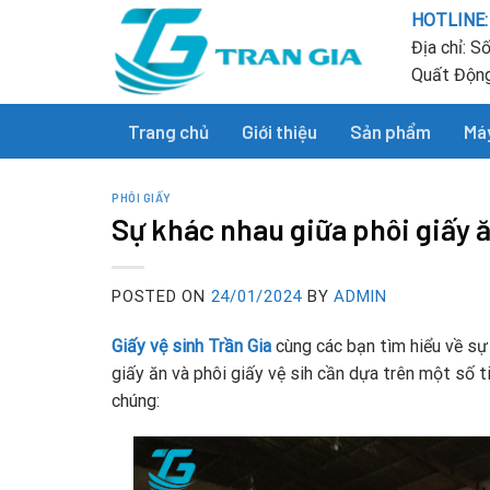
Skip
HOTLINE:
to
Địa chỉ: 
content
Quất Động
Trang chủ
Giới thiệu
Sản phẩm
Má
PHÔI GIẤY
Sự khác nhau giữa phôi giấy ă
POSTED ON
24/01/2024
BY
ADMIN
Giấy vệ sinh Trần Gia
cùng các bạn tìm hiểu về sự 
giấy ăn và phôi giấy vệ sih cần dựa trên một số 
chúng: