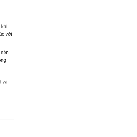
 khi
úc với
 nên
ỏng
n
và